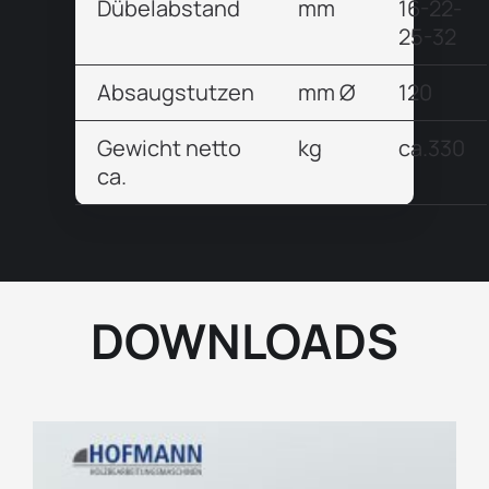
Dübelabstand
mm
16-22-
25-32
Absaugstutzen
mm Ø
120
Gewicht netto
kg
ca.330
ca.
DOWNLOADS