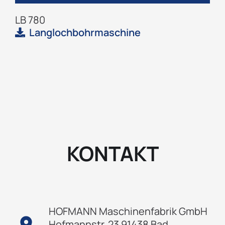
LB 780
Langlochbohrmaschine
KONTAKT
HOFMANN Maschinenfabrik GmbH
location_on
Hofmannstr. 23 91438 Bad