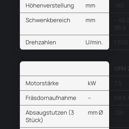
Höhenverstellung
mm
190
Schwenkbereich
mm
– 45,
95,5
Drehzahlen
U/min.
1.500
UFM 
Motorstärke
kW
7,5
Fräsdornaufnahme
–
MK5 
Absaugstutzen (3
mm Ø
120
Stück)