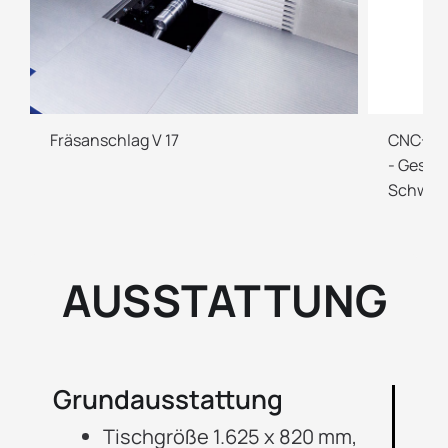
Fräsanschlag V 17
CNC-Ste
- Geste
Schwenk
AUSSTATTUNG
Grundausstattung
Tischgröße 1.625 x 820 mm,