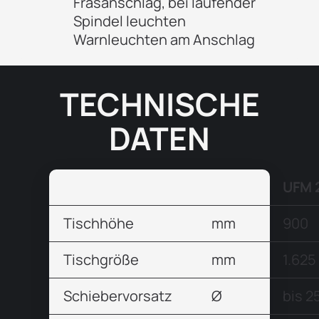
Fräsanschlag, bei laufender
Spindel leuchten
Warnleuchten am Anschlag
TECHNISCHE
DATEN
UFM 
Tischhöhe
mm
900
Tischgröße
mm
1.625
Schiebervorsatz
Ø
bis 2