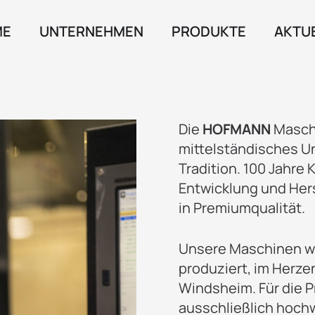
ME
UNTERNEHMEN
PRODUKTE
AKTU
Die
HOFMANN
Maschi
mittelständisches U
Tradition. 100 Jahre
Entwicklung und Her
in Premiumqualität.
Unsere Maschinen we
produziert, im Herze
Windsheim. Für die 
ausschließlich hoch